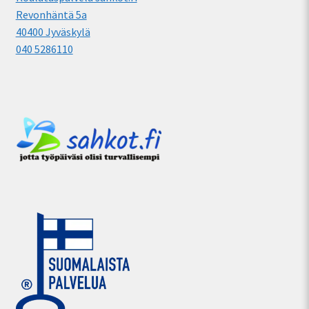
Revonhäntä 5a
40400 Jyväskylä
040 5286110