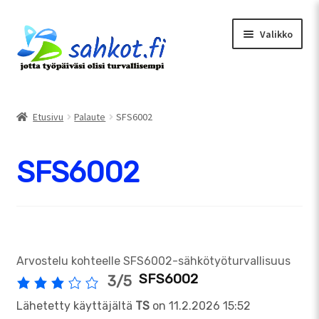
Siirry
Siirry
Valikko
navigointiin
sisältöön
Etusivu
Oma tili
Etusivu
Palaute
SFS6002
Tarjouspyyntö
SFS6002
Uusimmat artikkelit
Ostoskori
Kassa
Arvostelu kohteelle SFS6002-sähkötyöturvallisuus
SFS6002
3/5
Lähetetty käyttäjältä
TS
on
11.2.2026 15:52