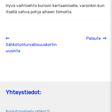
Hyvä vaihtoehto kurssin kertaamiselle, varsinkin kun
itsellä vahva pohja aiheen tiimoilta.
Artikkelien
Edellinen
Seuraava
Palaute
artikkeli
artikkeli:
Sähkötyöturvallisuuskortin
selaus
uusinta
Yhteystiedot:
Koulutuspalvelu sahkot.fi