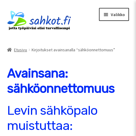
Siirry
Siirry
Valikko
navigointiin
sisältöön
Etusivu
Oma tili
Etusivu
Kirjoitukset avainsanalla “sähköonnettomuus”
Tarjouspyyntö
Avainsana:
Uusimmat artikkelit
Ostoskori
sähköonnettomuus
Kassa
Levin sähköpalo
muistuttaa: