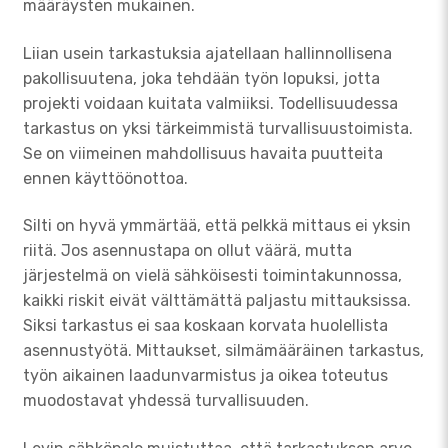
määräysten mukainen.
Liian usein tarkastuksia ajatellaan hallinnollisena
pakollisuutena, joka tehdään työn lopuksi, jotta
projekti voidaan kuitata valmiiksi. Todellisuudessa
tarkastus on yksi tärkeimmistä turvallisuustoimista.
Se on viimeinen mahdollisuus havaita puutteita
ennen käyttöönottoa.
Silti on hyvä ymmärtää, että pelkkä mittaus ei yksin
riitä. Jos asennustapa on ollut väärä, mutta
järjestelmä on vielä sähköisesti toimintakunnossa,
kaikki riskit eivät välttämättä paljastu mittauksissa.
Siksi tarkastus ei saa koskaan korvata huolellista
asennustyötä. Mittaukset, silmämääräinen tarkastus,
työn aikainen laadunvarmistus ja oikea toteutus
muodostavat yhdessä turvallisuuden.