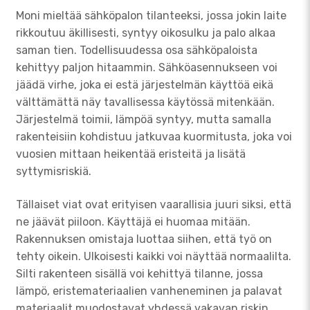
Moni mieltää sähköpalon tilanteeksi, jossa jokin laite
rikkoutuu äkillisesti, syntyy oikosulku ja palo alkaa
saman tien. Todellisuudessa osa sähköpaloista
kehittyy paljon hitaammin. Sähköasennukseen voi
jäädä virhe, joka ei estä järjestelmän käyttöä eikä
välttämättä näy tavallisessa käytössä mitenkään.
Järjestelmä toimii, lämpöä syntyy, mutta samalla
rakenteisiin kohdistuu jatkuvaa kuormitusta, joka voi
vuosien mittaan heikentää eristeitä ja lisätä
syttymisriskiä.
Tällaiset viat ovat erityisen vaarallisia juuri siksi, että
ne jäävät piiloon. Käyttäjä ei huomaa mitään.
Rakennuksen omistaja luottaa siihen, että työ on
tehty oikein. Ulkoisesti kaikki voi näyttää normaalilta.
Silti rakenteen sisällä voi kehittyä tilanne, jossa
lämpö, eristemateriaalien vanheneminen ja palavat
materiaalit muodostavat yhdessä vakavan riskin.