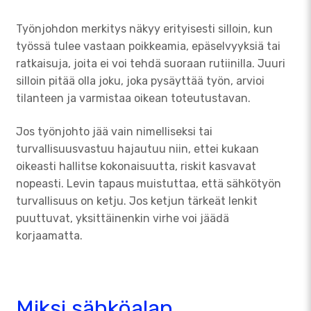
Työnjohdon merkitys näkyy erityisesti silloin, kun
työssä tulee vastaan poikkeamia, epäselvyyksiä tai
ratkaisuja, joita ei voi tehdä suoraan rutiinilla. Juuri
silloin pitää olla joku, joka pysäyttää työn, arvioi
tilanteen ja varmistaa oikean toteutustavan.
Jos työnjohto jää vain nimelliseksi tai
turvallisuusvastuu hajautuu niin, ettei kukaan
oikeasti hallitse kokonaisuutta, riskit kasvavat
nopeasti. Levin tapaus muistuttaa, että sähkötyön
turvallisuus on ketju. Jos ketjun tärkeät lenkit
puuttuvat, yksittäinenkin virhe voi jäädä
korjaamatta.
Miksi sähköalan