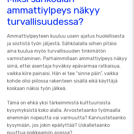
ammattiylpeys näkyy
turvallisuudessa?
Ammattiylpeyteen kuuluu usein ajatus huolellisesta
ja siististä työn jäljestä. Sähköalalla siihen pitäisi
aina kuulua myös turvallisuuden tinkimätön
varmistaminen. Parhaimmillaan ammattiylpeys näkyy
siinä, ettei asentaja hyväksy epävarmaa ratkaisua,
vaikka kiire painaisi. Hän ei tee “sinne päin”, vaikka
kohde olisi piilossa rakenteen sisällä eikä käyttäjä
koskaan näkisi työn jälkeä.
Tämä on ehkä yksi tärkeimmistä kulttuurisista
kysymyksistä koko alalla. Arvostetaanko työmaalla
enemmän nopeutta vai varmuutta? Kannustetaanko
kysymään, jos jokin epäilyttää? Uskalletaanko
puuttua poikkeamiin ajoissa?