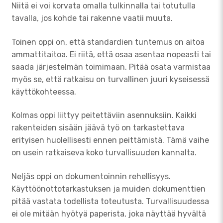
Niitä ei voi korvata omalla tulkinnalla tai totutulla
tavalla, jos kohde tai rakenne vaatii muuta.
Toinen oppi on, että standardien tuntemus on aitoa
ammattitaitoa. Ei riitä, että osaa asentaa nopeasti tai
saada järjestelmän toimimaan. Pitää osata varmistaa
myös se, että ratkaisu on turvallinen juuri kyseisessä
käyttökohteessa.
Kolmas oppi liittyy peitettäviin asennuksiin. Kaikki
rakenteiden sisään jäävä työ on tarkastettava
erityisen huolellisesti ennen peittämistä. Tämä vaihe
on usein ratkaiseva koko turvallisuuden kannalta.
Neljäs oppi on dokumentoinnin rehellisyys.
Käyttöönottotarkastuksen ja muiden dokumenttien
pitää vastata todellista toteutusta. Turvallisuudessa
ei ole mitään hyötyä paperista, joka näyttää hyvältä