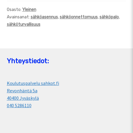
Osasto:
Yleinen
Avainsanat:
sähköasennus
,
sähköonnettomuus
,
sähköpalo
,
sähköturvallisuus
Yhteystiedot:
Koulutuspalvelu sahkot.fi
Revonhäntä 5a
40400 Jyväskylä
040 5286110