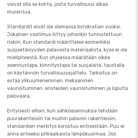
voivat olla se kohta, josta turvallisuus alkaa
murentua.
Standardit eivät ole olemassa byrokratian vuoksi.
Jokainen vaatimus liittyy johonkin tunnistettuun
riskiin. Kun standardi määrittelee esimerkiksi
suojaetäisyyden palavasta materiaalista, kyse ei ole
mielipiteestä. Kun ohjeessa määrätään oikea
asennustapa, kiinnitystapa tai suojalaite, taustalla
on käytännön turvallisuusajattelu. Tarkoitus on
estää ylikuumeneminen, mekaaninen
vaurioituminen, eristeiden vaurioituminen ja lopulta
palovaara.
Erityisesti silloin, kun sähköasennuksia tehdään
puurakenteisiin tai muihin palaviin rakenteisiin,
standardien merkitys korostuu entisestään. Puu ei
anna anteeksi pitkäaikaista lämpökuormaa. Jos