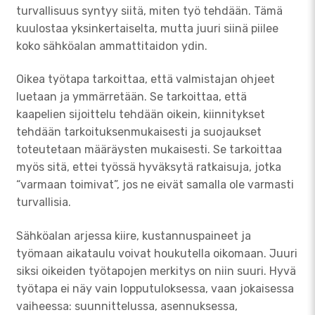
turvallisuus syntyy siitä, miten työ tehdään. Tämä
kuulostaa yksinkertaiselta, mutta juuri siinä piilee
koko sähköalan ammattitaidon ydin.
Oikea työtapa tarkoittaa, että valmistajan ohjeet
luetaan ja ymmärretään. Se tarkoittaa, että
kaapelien sijoittelu tehdään oikein, kiinnitykset
tehdään tarkoituksenmukaisesti ja suojaukset
toteutetaan määräysten mukaisesti. Se tarkoittaa
myös sitä, ettei työssä hyväksytä ratkaisuja, jotka
“varmaan toimivat”, jos ne eivät samalla ole varmasti
turvallisia.
Sähköalan arjessa kiire, kustannuspaineet ja
työmaan aikataulu voivat houkutella oikomaan. Juuri
siksi oikeiden työtapojen merkitys on niin suuri. Hyvä
työtapa ei näy vain lopputuloksessa, vaan jokaisessa
vaiheessa: suunnittelussa, asennuksessa,