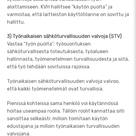
aloittamiseen. KVH hallitsee “käytön puolta” ja
varmistaa, että laitteiston käyttötilanne on sovittu ja
hallittu.
3) Työnaikaisen sähköturvallisuuden valvoja (STV)
Vastaa “työn puolta”: työsuorituksen
sähköturvallisesta toteutuksesta, työalueen
hallinnasta, työmenetelmien turvallisuudesta ja siitä,
että työ tehdään sovituissa rajoissa.
Työnaikaisen sähköturvallisuuden valvoja valvoo,
että kaikki työmenetelmät ovat turvallisia.
Pienissä kohteissa sama henkilö voi käytännössä
hoitaa useampaa roolia. Tällöin roolit kannattaa silti
sanoittaa selkeästi: milloin toimitaan käytön
edustajana ja milloin työnaikaisen turvallisuuden
valvojana.