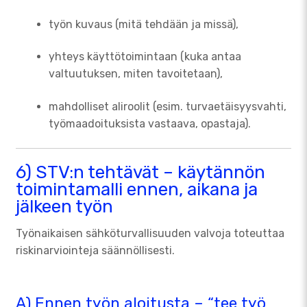
työn kuvaus (mitä tehdään ja missä),
yhteys käyttötoimintaan (kuka antaa
valtuutuksen, miten tavoitetaan),
mahdolliset aliroolit (esim. turvaetäisyysvahti,
työmaadoituksista vastaava, opastaja).
6) STV:n tehtävät – käytännön
toimintamalli ennen, aikana ja
jälkeen työn
Työnaikaisen sähköturvallisuuden valvoja toteuttaa
riskinarviointeja säännöllisesti.
A) Ennen työn aloitusta – “tee työ