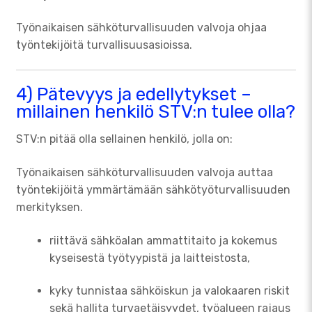
Työnaikaisen sähköturvallisuuden valvoja ohjaa
työntekijöitä turvallisuusasioissa.
4) Pätevyys ja edellytykset –
millainen henkilö STV:n tulee olla?
STV:n pitää olla sellainen henkilö, jolla on:
Työnaikaisen sähköturvallisuuden valvoja auttaa
työntekijöitä ymmärtämään sähkötyöturvallisuuden
merkityksen.
riittävä sähköalan ammattitaito ja kokemus
kyseisestä työtyypistä ja laitteistosta,
kyky tunnistaa sähköiskun ja valokaaren riskit
sekä hallita turvaetäisyydet, työalueen rajaus