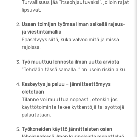
Turvallisuus jää “itseohjautuvaksi”, jolloin rajat
lipsuvat.
Usean toimijan työmaa ilman selkeää rajaus-
ja viestintämallia
Epäselvyys siitä, kuka valvoo mitä ja missä
rajoissa.
Työ muuttuu lennosta ilman uutta arviota
“Tehdään tässä samalla…” on usein riskin alku.
Keskeytys ja paluu – jännitteettömyys
oletetaan
Tilanne voi muuttua nopeasti, etenkin jos
käyttötoiminta tekee kytkentöjä tai syöttöjä
palautetaan.
Työkoneiden käyttö jännitteisten osien
läheisyydessä ilman kurinalaista menettelyä