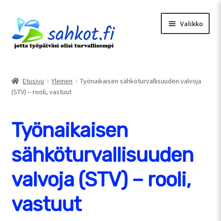
Siirry
Siirry
Valikko
navigointiin
sisältöön
Etusivu
Oma tili
Etusivu
Yleinen
Työnaikaisen sähköturvallisuuden valvoja
(STV) – rooli, vastuut
Tarjouspyyntö
Uusimmat artikkelit
Työnaikaisen
Ostoskori
sähköturvallisuuden
Kassa
valvoja (STV) – rooli,
vastuut