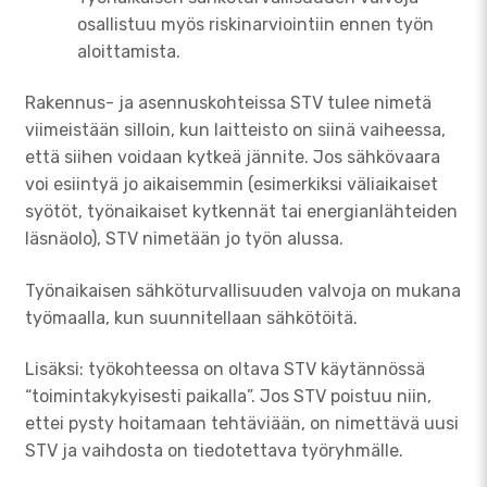
osallistuu myös riskinarviointiin ennen työn
aloittamista.
Rakennus- ja asennuskohteissa STV tulee nimetä
viimeistään silloin, kun laitteisto on siinä vaiheessa,
että siihen voidaan kytkeä jännite. Jos sähkövaara
voi esiintyä jo aikaisemmin (esimerkiksi väliaikaiset
syötöt, työnaikaiset kytkennät tai energianlähteiden
läsnäolo), STV nimetään jo työn alussa.
Työnaikaisen sähköturvallisuuden valvoja on mukana
työmaalla, kun suunnitellaan sähkötöitä.
Lisäksi: työkohteessa on oltava STV käytännössä
“toimintakykyisesti paikalla”. Jos STV poistuu niin,
ettei pysty hoitamaan tehtäviään, on nimettävä uusi
STV ja vaihdosta on tiedotettava työryhmälle.