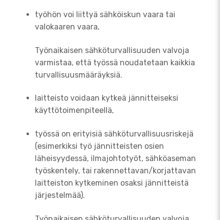
työhön voi liittyä sähköiskun vaara tai
valokaaren vaara,
Työnaikaisen sähköturvallisuuden valvoja
varmistaa, että työssä noudatetaan kaikkia
turvallisuusmääräyksiä.
laitteisto voidaan kytkeä jännitteiseksi
käyttötoimenpiteellä,
työssä on erityisiä sähköturvallisuusriskejä
(esimerkiksi työ jännitteisten osien
läheisyydessä, ilmajohtotyöt, sähköaseman
työskentely, tai rakennettavan/korjattavan
laitteiston kytkeminen osaksi jännitteistä
järjestelmää).
Työnaikaisen sähköturvallisuuden valvoja