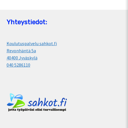
Yhteystiedot:
Koulutuspalvelu sahkot.fi
Revonhäntä 5a
40400 Jyväskylä
040 5286110