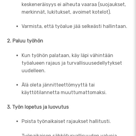
keskeneräisyys ei aiheuta vaaraa (suojaukset,
merkinnät, lukitukset, avoimet kotelot).
Varmista, että työalue jää selkeästi hallintaan.
2. Paluu työhön
Kun työhön palataan, käy läpi vähintään
työalueen rajaus ja turvallisuusedellytykset
uudelleen.
Älä oleta jännitteettömyyttä tai
käyttötilannetta muuttumattomaksi.
3. Työn lopetus ja luovutus
Poista työnaikaiset rajaukset hallitusti.
Työnaikaisen sähköturvallisuuden valvoja