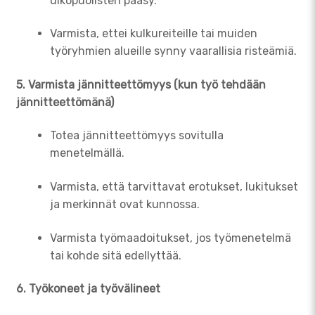
ulkopuolisten pääsy.
Varmista, ettei kulkureiteille tai muiden
työryhmien alueille synny vaarallisia risteämiä.
5. Varmista jännitteettömyys (kun työ tehdään
jännitteettömänä)
Totea jännitteettömyys sovitulla
menetelmällä.
Varmista, että tarvittavat erotukset, lukitukset
ja merkinnät ovat kunnossa.
Varmista työmaadoitukset, jos työmenetelmä
tai kohde sitä edellyttää.
6. Työkoneet ja työvälineet