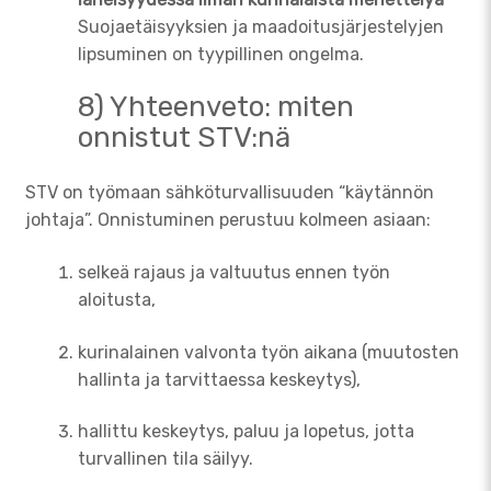
Suojaetäisyyksien ja maadoitusjärjestelyjen
lipsuminen on tyypillinen ongelma.
8) Yhteenveto: miten
onnistut STV:nä
STV on työmaan sähköturvallisuuden “käytännön
johtaja”. Onnistuminen perustuu kolmeen asiaan:
selkeä rajaus ja valtuutus ennen työn
aloitusta,
kurinalainen valvonta työn aikana (muutosten
hallinta ja tarvittaessa keskeytys),
hallittu keskeytys, paluu ja lopetus, jotta
turvallinen tila säilyy.