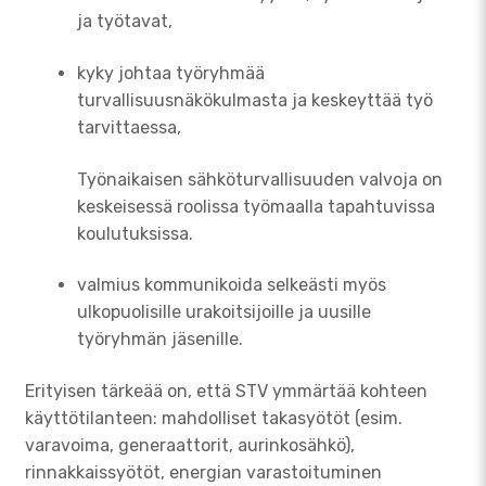
ja työtavat,
kyky johtaa työryhmää
turvallisuusnäkökulmasta ja keskeyttää työ
tarvittaessa,
Työnaikaisen sähköturvallisuuden valvoja on
keskeisessä roolissa työmaalla tapahtuvissa
koulutuksissa.
valmius kommunikoida selkeästi myös
ulkopuolisille urakoitsijoille ja uusille
työryhmän jäsenille.
Erityisen tärkeää on, että STV ymmärtää kohteen
käyttötilanteen: mahdolliset takasyötöt (esim.
varavoima, generaattorit, aurinkosähkö),
rinnakkaissyötöt, energian varastoituminen