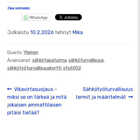
Jaa someen:
WhatsApp
Julkaistu
10.2.2026
tehnyt
Mika
Osasto:
Yleinen
Avainsanat:
sähkötapaturma
,
sähköturvallisuus
,
sähkötyöturvallisuuskortti
,
sfs6002
Artikkelien
Edellinen
Seuraava
Vikavirtasuojaus –
Sähkötyöturvallisuus
artikkeli
artikkeli:
miksi se on tärkeä ja mitä
termit ja määritelmät
selaus
jokaisen ammattilaisen
pitäisi tietää?