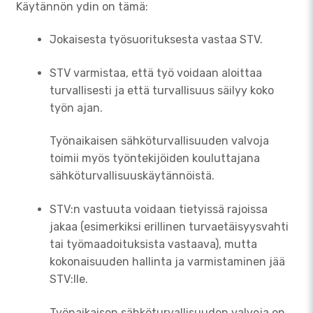
Käytännön ydin on tämä:
Jokaisesta työsuorituksesta vastaa STV.
STV varmistaa, että työ voidaan aloittaa
turvallisesti ja että turvallisuus säilyy koko
työn ajan.
Työnaikaisen sähköturvallisuuden valvoja
toimii myös työntekijöiden kouluttajana
sähköturvallisuuskäytännöistä.
STV:n vastuuta voidaan tietyissä rajoissa
jakaa (esimerkiksi erillinen turvaetäisyysvahti
tai työmaadoituksista vastaava), mutta
kokonaisuuden hallinta ja varmistaminen jää
STV:lle.
Työnaikaisen sähköturvallisuuden valvoja on