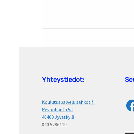
Yhteystiedot:
Se
Fac
Koulutuspalvelu sahkot.fi
Revonhäntä 5a
40400 Jyväskylä
040 5286110