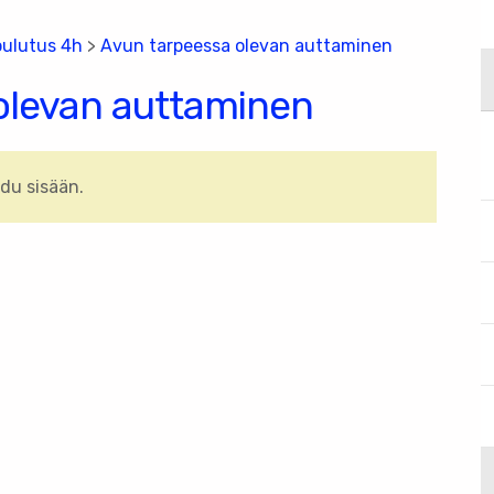
ulutus 4h
>
Avun tarpeessa olevan auttaminen
olevan auttaminen
udu sisään.