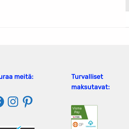
uraa meitä:
Turvalliset
maksutavat:
ebook
Instagram
Pinterest