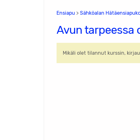
Ensiapu
>
Sähköalan Hätäensiapuko
Avun tarpeessa 
Mikäli olet tilannut kurssin, kirja