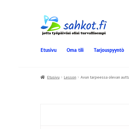
Siirry
Siirry
navigointiin
sisältöön
Etusivu
Oma tili
Tarjouspyyntö
Etusivu
Lesson
Avun tarpeessa olevan autt