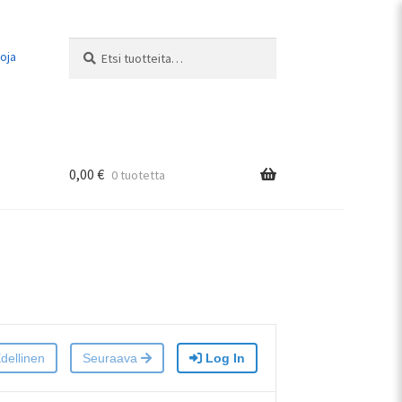
Etsi:
Haku
uoja
0,00
€
0 tuotetta
dellinen
Seuraava
Log In