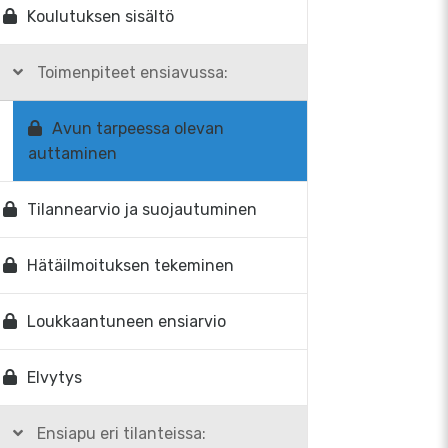
Koulutuksen sisältö
Toimenpiteet ensiavussa:
Avun tarpeessa olevan
auttaminen
Tilannearvio ja suojautuminen
Hätäilmoituksen tekeminen
Loukkaantuneen ensiarvio
Elvytys
Ensiapu eri tilanteissa: