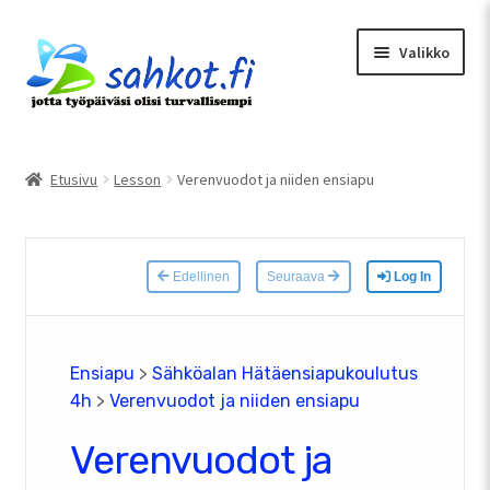
Siirry
Siirry
Valikko
navigointiin
sisältöön
Etusivu
Oma tili
Etusivu
Lesson
Verenvuodot ja niiden ensiapu
Tarjouspyyntö
Uusimmat artikkelit
Edellinen
Seuraava
Log In
Ostoskori
Kassa
Ensiapu
>
Sähköalan Hätäensiapukoulutus
4h
>
Verenvuodot ja niiden ensiapu
Verenvuodot ja