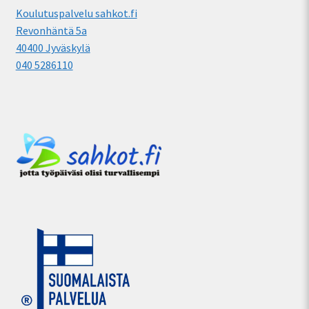
Koulutuspalvelu sahkot.fi
Revonhäntä 5a
40400 Jyväskylä
040 5286110