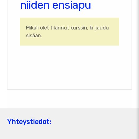
niiden ensiapu
Mikäli olet tilannut kurssin, kirjaudu
sisään.
Yhteystiedot: